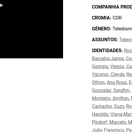
COMPANHIA PRO
CROMIA:
COR
GÊNERO:
Teledram
ASSUNTOS:
Telev
IDENTIDADES:
Ricc
Barcelos,Jaime
,
Co
Geórgia
,
Vereza, Ca
Yáconis, Cleyde
,
Re
Othon
,
Ana Rosa
,
E
Gonzalez, Serafim
,
Monteiro, Amilton
,
Camacho, Suzy
,
Ro
Haroldo
,
Viana,Mar
Pindorf, Marcelo
,
M
João Francisco
,
Pa