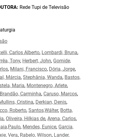
DUTORA:
Rede Tupi de Televisão
aturgia
isão
elli, Carlos Alberto
,
Lombardi, Bruna
,
rrêa, Tony
,
Herbert, John
,
Gomide,
rlos
,
Milani, Francisco
,
Dória, Jorge
,
al, Márcia
,
Stephânia, Wanda
,
Bastos,
stela, Maria
,
Montenegro, Arlete
,
Brandão, Carminha
,
Caruso, Marcos
,
Mullins, Cristina
,
Derkian, Denis
,
cco, Roberto
,
Santos,Wálter
,
Botta,
ia
,
Oliveira, Hilkias de
,
Arena, Carlos
,
aia,Paulo
,
Mendes, Eunice
,
Garcia,
xie, Vera
,
Rabelo, Wilson
,
Lander,