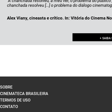
"A chanchada resolveu, a meu ver, o problema do público [.
chanchada resolveu [...] o problema do diálogo cinemato
Alex Viany, cineasta e crítico. In: Vitória do Cinema N
+ SAIBA
SOBRE
CINEMATECA BRASILEIRA
TERMOS DE USO
CONTATO