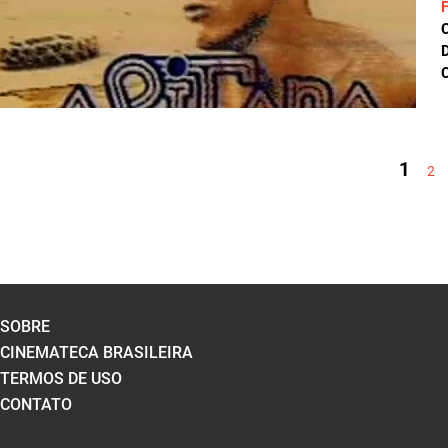
D
C
PÁGINAS
1
2
SOBRE
CINEMATECA BRASILEIRA
TERMOS DE USO
CONTATO