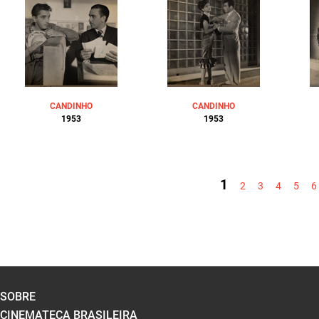
CANDINHO
CANDINHO
1953
1953
PÁGINAS
1
2
3
4
5
6
SOBRE
CINEMATECA BRASILEIRA