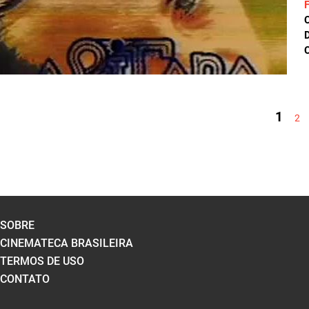
D
C
PÁGINAS
1
2
SOBRE
CINEMATECA BRASILEIRA
TERMOS DE USO
CONTATO