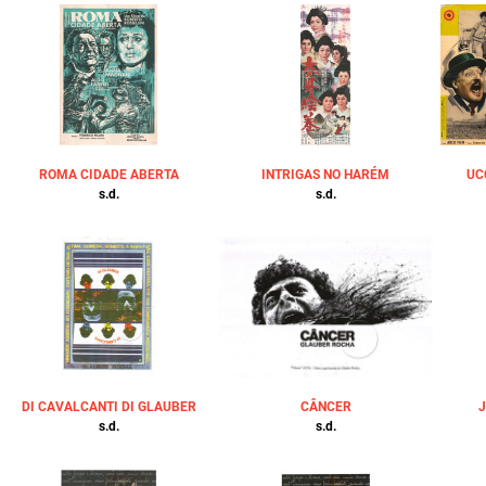
ROMA CIDADE ABERTA
INTRIGAS NO HARÉM
UC
s.d.
s.d.
DI CAVALCANTI DI GLAUBER
CÂNCER
s.d.
s.d.