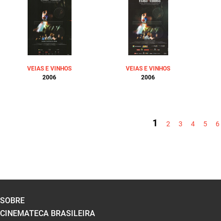
VEIAS E VINHOS
VEIAS E VINHOS
2006
2006
PÁGINAS
1
2
3
4
5
6
SOBRE
CINEMATECA BRASILEIRA