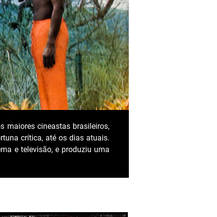
os maiores cineastas brasileiros,
una crítica, até os dias atuais.
ema e televisão, e produziu uma