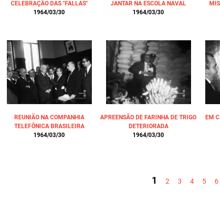
CELEBRAÇÃO DAS "FALLAS"
JANTAR NA ESCOLA NAVAL
MIS
1964/03/30
1964/03/30
REUNIÃO NA COMPANHIA
APREENSÃO DE FARINHA DE TRIGO
EM C
TELEFÔNICA BRASILEIRA
DETERIORADA
1964/03/30
1964/03/30
PÁGINAS
1
2
3
4
5
6