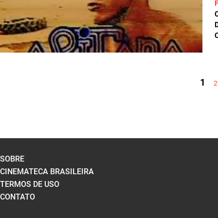
D
C
PÁGINAS
1
2
SOBRE
CINEMATECA BRASILEIRA
TERMOS DE USO
CONTATO