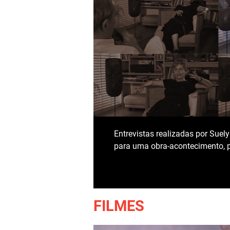
Entrevistas realizadas por Suel
para uma obra-acontecimento, pr
FILMES