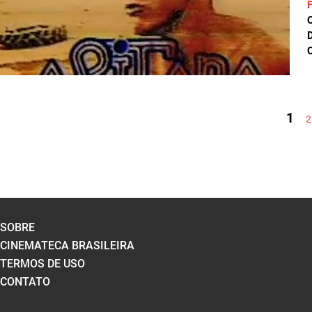
D
C
PÁGINAS
1
2
SOBRE
CINEMATECA BRASILEIRA
TERMOS DE USO
CONTATO