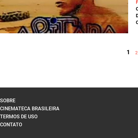
D
C
PÁGINAS
1
2
SOBRE
CINEMATECA BRASILEIRA
TERMOS DE USO
CONTATO