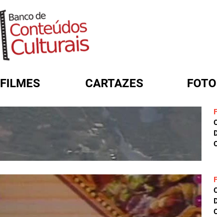
FILMES
CARTAZES
FOTO
FORMULÁRIO DE BUSCA
D
C
D
C