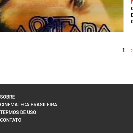
D
C
PÁGINAS
1
2
SOBRE
CINEMATECA BRASILEIRA
TERMOS DE USO
CONTATO