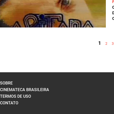
D
C
PÁGINAS
1
2
3
SOBRE
CINEMATECA BRASILEIRA
TERMOS DE USO
CONTATO