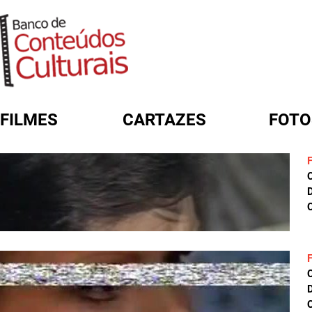
FILMES
CARTAZES
FOTO
FORMULÁRIO DE BUSCA
D
C
D
C