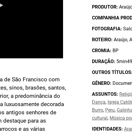
PRODUTOR:
Araújo
COMPANHIA PRO
FOTOGRAFIA:
Salo
ROTEIRO:
Araújo, 
CROMIA:
BP
DURAÇÃO:
5min49
OUTROS TÍTULOS
ja de São Francisco com
GÊNERO:
Document
es, sinos, brasões, santos,
ASSUNTOS:
Religi
erior, a predominância do
Dança
,
Igreja Catól
tia luxuosamente decorada
Burro
,
Peru
,
Galinh
os antigos senhores de
cultural
,
Música pop
m destaque para as
rrocos e as várias
IDENTIDADES:
Ara