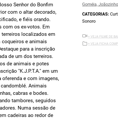
 Nosso Senhor do Bonfim
Goméia, Joãozinho
ior com o altar decorado,
CATEGORIAS:
Curt
ificado, e fiéis orando.
Sonoro
s com os ex-votos. Em
s terreiros localizados em
+ VEJA FILME DE B
 coqueiros e animais
+ VEJA FICHA COMP
estaque para a inscrição
ada de um dos terreiros.
ios de animais e potes
scrição "K.J.P.T.A." em um
a oferenda e com imagens,
o candomblé. Animais
inhas, cabras e bodes.
cando tambores, seguidos
cadores. Numa sessão de
em cadeiras ao redor de