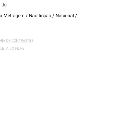
 da
a-Metragem / Não-ficção / Nacional /
AHIA DE CONTRASTES
LETA DO FILME