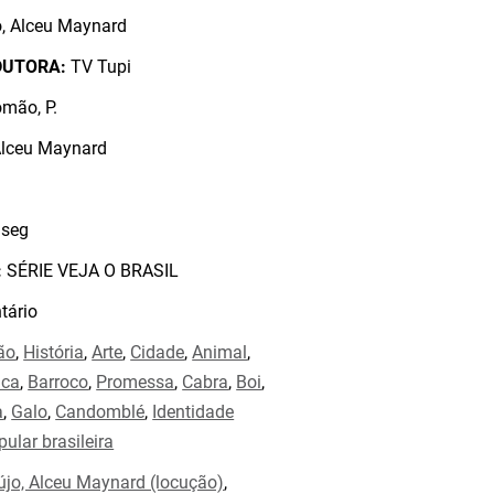
, Alceu Maynard
DUTORA:
TV Tupi
mão, P.
Alceu Maynard
seg
:
SÉRIE VEJA O BRASIL
ário
ão
,
História
,
Arte
,
Cidade
,
Animal
,
ica
,
Barroco
,
Promessa
,
Cabra
,
Boi
,
a
,
Galo
,
Candomblé
,
Identidade
ular brasileira
újo, Alceu Maynard (locução)
,