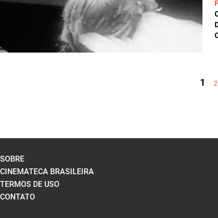
D
C
PÁGINAS
1
2
SOBRE
CINEMATECA BRASILEIRA
TERMOS DE USO
CONTATO