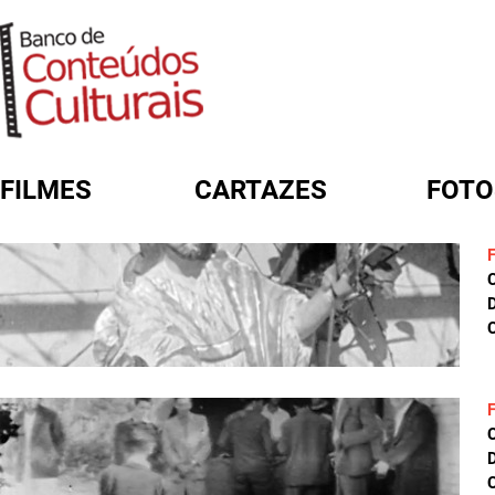
FILMES
CARTAZES
FOTO
FORMULÁRIO DE BUSCA
D
C
D
C