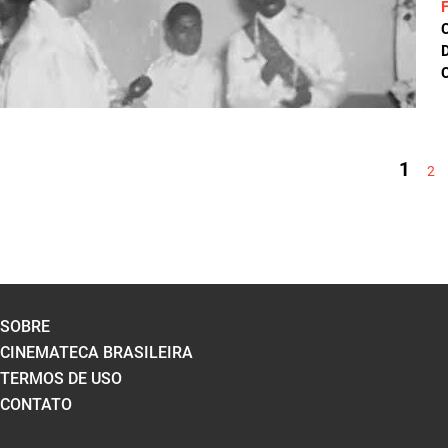
D
C
PÁGINAS
1
2
SOBRE
CINEMATECA BRASILEIRA
TERMOS DE USO
CONTATO