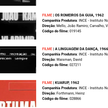
FILME
|
OS ROMEIROS DA GUIA
, 1962
Companhia Produtora
: INCE - Instituto 
Direção:
Mello, João Ramiro; Carvalho, V
Código do filme:
019145
FILME
|
A LINGUAGEM DA DANÇA
, 196
Companhia Produtora
: INCE - Instituto 
Direção:
Waisman, David
Código do filme:
027211
FILME
|
KUARUP
, 1962
Companhia Produtora
: INCE - Instituto 
Direção:
Forthmann, Heinz
Código do filme:
028866