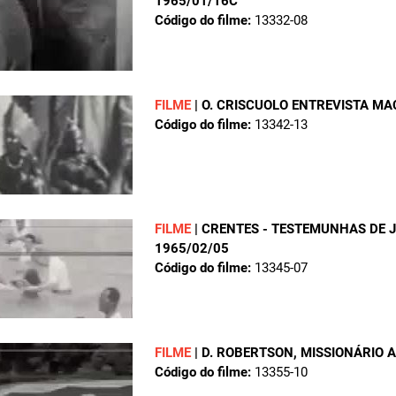
1965/01/16C
Código do filme:
13332-08
FILME
|
O. CRISCUOLO ENTREVISTA M
Código do filme:
13342-13
FILME
|
CRENTES - TESTEMUNHAS DE J
1965/02/05
Código do filme:
13345-07
FILME
|
D. ROBERTSON, MISSIONÁRIO 
Código do filme:
13355-10