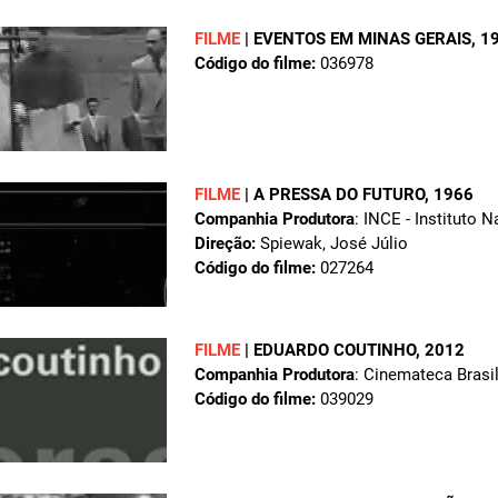
FILME
|
EVENTOS EM MINAS GERAIS
, 1
Código do filme:
036978
FILME
|
A PRESSA DO FUTURO
, 1966
Companhia Produtora
: INCE - Instituto 
Direção:
Spiewak, José Júlio
Código do filme:
027264
FILME
|
EDUARDO COUTINHO
, 2012
Companhia Produtora
: Cinemateca Brasil
Código do filme:
039029