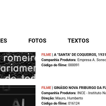
ES
FOTOS
TEXTOS
FILME
|
A "SANTA" DE COQUEIROS
, 193
Companhia Produtora
: Empresa A. Sons
A
Código do filme:
000091
FILME
|
GINÁSIO NOVA FRIBURGO DA 
Companhia Produtora
: INCE - Instituto 
Direção:
Mauro, Humberto
Código do filme:
016124