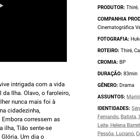
PRODUTOR:
Thiré,
COMPANHIA PRO
Cinematográfica V
FOTOGRAFIA:
Huke
ROTEIRO:
Thiré, Ca
CROMIA:
BP
DURAÇÃO:
83min
vive intrigada com a vida
GÊNERO:
Drama
da Ilha. Olavo, o faroleiro,
ASSUNTOS:
Marin
her nunca mais foi à
IDENTIDADES:
Sér
a na cidadezinha,
Fernando
,
Batista,
. Embora corressem as
Leite, Helena Barre
 ilha, Tião sente-se
Pessôa, Luciano
,
C
 Glória. Um dia o