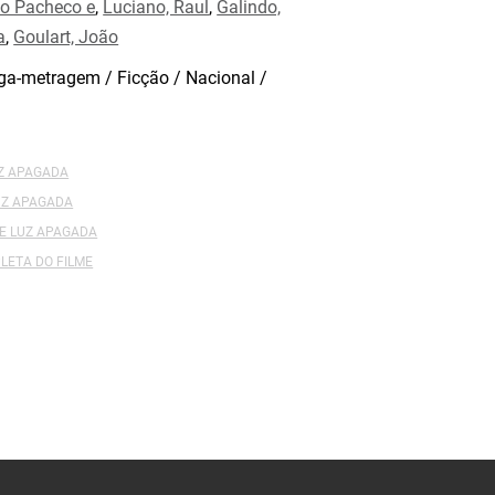
to Pacheco e
,
Luciano, Raul
,
Galindo,
a
,
Goulart, João
a-metragem / Ficção / Nacional /
UZ APAGADA
UZ APAGADA
DE LUZ APAGADA
LETA DO FILME