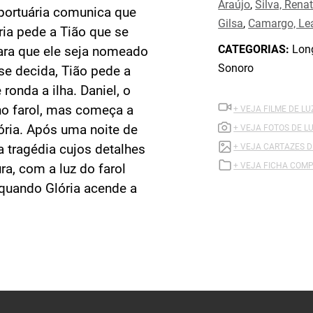
Araújo
,
Silva, Rena
portuária comunica que
Gilsa
,
Camargo, Le
ria pede a Tião que se
CATEGORIAS:
Long
ara que ele seja nomeado
Sonoro
se decida, Tião pede a
 ronda a ilha. Daniel, o
 no farol, mas começa a
+ VEJA FILME DE L
ória. Após uma noite de
+ VEJA FOTOS DE L
a tragédia cujos detalhes
+ VEJA CARTAZES 
+ VEJA FICHA COMP
a, com a luz do farol
 quando Glória acende a