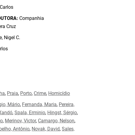
 Carlos
DUTORA:
Companhia
era Cruz
, Nigel C.
rlos
ha
,
Praia
,
Porto
,
Crime
,
Homicídio
gio, Mário
,
Fernanda, Maria
,
Pereira,
 Xandó
,
Spala, Erminio
,
Hingst, Sérgio
,
to
,
Merinov, Victor
,
Camargo, Nelson
,
oelho, Antônio
,
Novak, David
,
Sales,