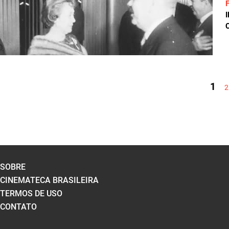
C
PÁGINAS
1
2
SOBRE
CINEMATECA BRASILEIRA
TERMOS DE USO
CONTATO