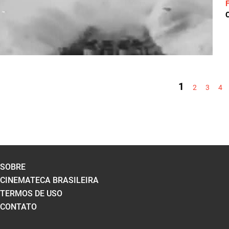
C
PÁGINAS
1
2
3
4
SOBRE
CINEMATECA BRASILEIRA
TERMOS DE USO
CONTATO