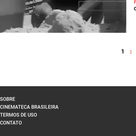
C
PÁGINAS
1
2
SOBRE
CINEMATECA BRASILEIRA
TERMOS DE USO
CONTATO