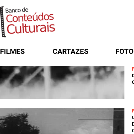
FILMES
CARTAZES
FOTO
FORMULÁRIO DE BUSCA
D
C
D
C