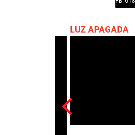
FB_018
LUZ APAGADA
Acesso: FB_0188_002a