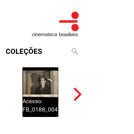
COLEÇÕES
Acesso:
Acesso:
FB_0188_004
FB_0188_005