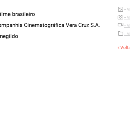
+ VEJA CA
brasileiro
+ VEJA FO
ia Cinematográfica Vera Cruz S.A.
+ VEJA FI
+ VEJA FI
do
Voltar Pági