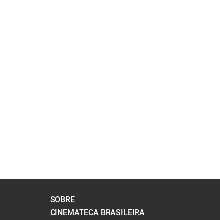
 APAGADA
AGADA
AGADA
DO FILME
PÁGINAS
SOBRE
CINEMATECA BRASILEIRA