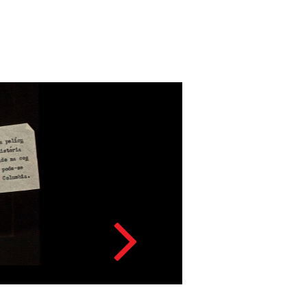
LUZ APAGA
Acesso: FB_0188_0