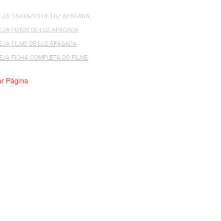
RTAZES DE LUZ APAGADA
Direção:
Thiré, Carlo
TOS DE LUZ APAGADA
Categoria:
Fotografia
LME DE LUZ APAGADA
Companhia Produtor
CHA COMPLETA DO FILME
Fotografia:
Piccin, H
na
Cidade:
São Paulo - 
Código do Filme:
00