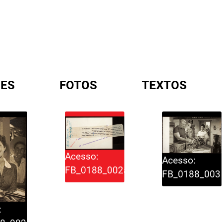
ES
FOTOS
TEXTOS
A
Acesso:
Acesso:
FB_0188_002a
FB_0188_003
: