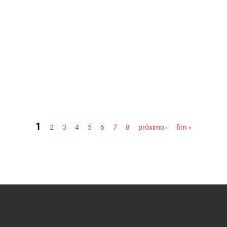
1
2
3
4
5
6
7
8
próximo ›
fim »