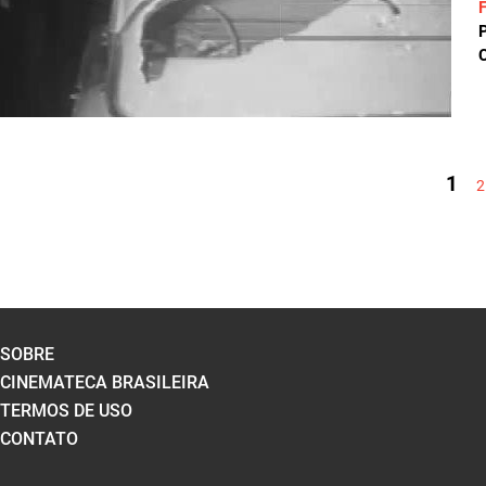
C
PÁGINAS
1
2
SOBRE
CINEMATECA BRASILEIRA
TERMOS DE USO
CONTATO