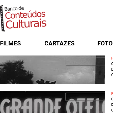
FILMES
CARTAZES
FOTO
FORMULÁRIO DE BUSCA
D
C
D
C