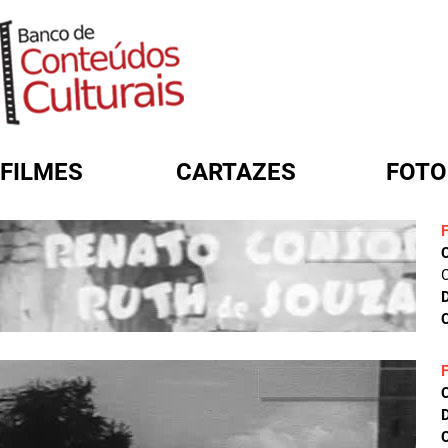
FILMES
CARTAZES
FOTO
FORMULÁRIO DE BUSCA
C
D
C
D
C