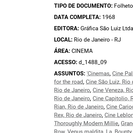
TIPO DE DOCUMENTO:
Folheto
DATA COMPLETA:
1968
EDITORA:
Gráfica São Luiz Ltda
LOCAL:
Rio de Janeiro - RJ
ÁREA:
CINEMA
ACESSO:
d_1488_09
ASSUNTOS:
'Cinemas
,
Cine Pal
for the road
,
Cine São Luiz, Rio
Rio de Janeiro
,
Cine Veneza, Ri
Rio de Janeiro
,
Cine Capitolio, 
Rian, Rio de Janeiro
,
Cine Cario
Rex, Rio de Janeiro
,
Cine Leblon
Thoroughly Modern Millie
,
Gran
Row
,
Venus maldita, La
,
Bounty 