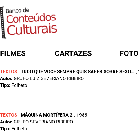
FILMES
CARTAZES
FOTO
TEXTOS
|
TUDO QUE VOCÊ SEMPRE QUIS SABER SOBRE SEXO...
,
FORMULÁRIO DE BUSCA
Autor:
GRUPO LUIZ SEVERIANO RIBEIRO
Tipo:
Folheto
TEXTOS
|
MÁQUINA MORTÍFERA 2
, 1989
Autor:
GRUPO SEVERIANO RIBEIRO
Tipo:
Folheto