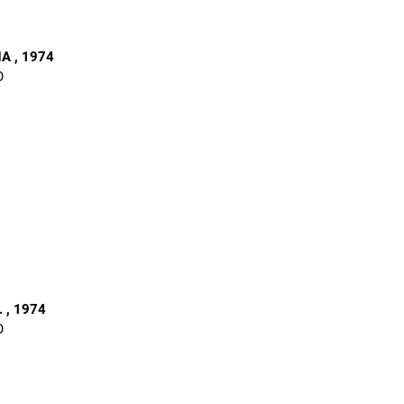
HA
, 1974
O
.
, 1974
O