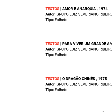
TEXTOS
|
AMOR E ANARQUIA
, 1974
Autor:
GRUPO LUIZ SEVERIANO RIBEIR
Tipo:
Folheto
TEXTOS
|
PARA VIVER UM GRANDE A
Autor:
GRUPO LUIZ SEVERIANO RIBEIR
Tipo:
Folheto
TEXTOS
|
O DRAGÃO CHINÊS
, 1975
Autor:
GRUPO LUIZ SEVERIANO RIBEIR
Tipo:
Folheto