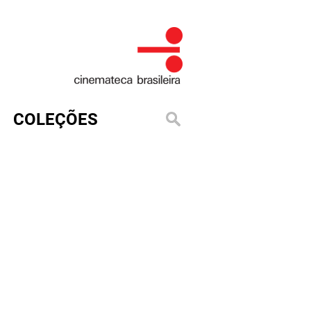
COLEÇÕES