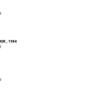
O
MOR
, 1984
O
O