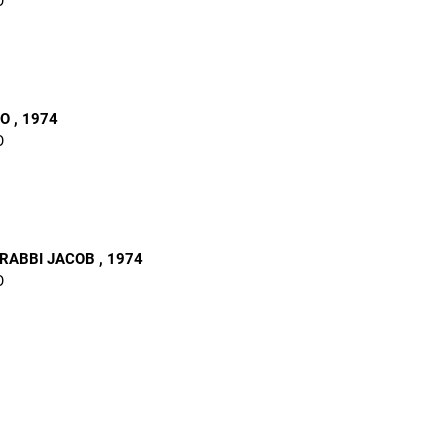
O
RO
, 1974
O
 RABBI JACOB
, 1974
O