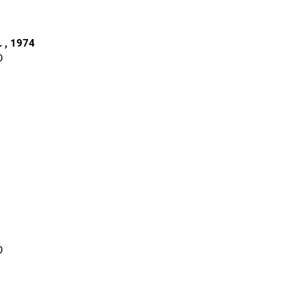
.
, 1974
O
O