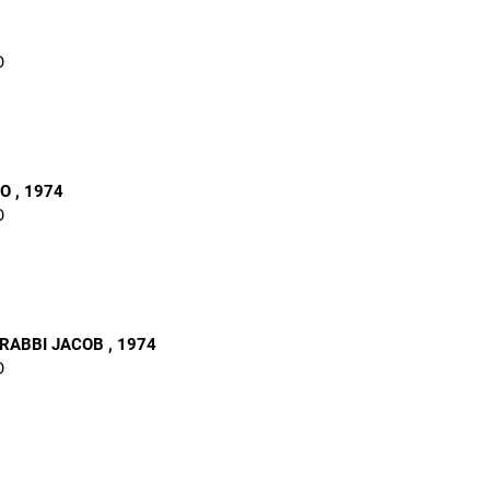
O
RO
, 1974
O
 RABBI JACOB
, 1974
O