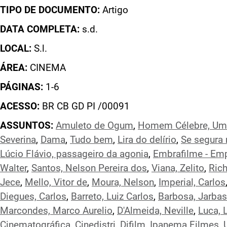
TIPO DE DOCUMENTO:
Artigo
DATA COMPLETA:
s.d.
LOCAL:
S.l.
ÁREA:
CINEMA
PÁGINAS:
1-6
ACESSO:
BR CB GD PI /00091
ASSUNTOS:
Amuleto de Ogum
,
Homem Célebre, Um
Severina
,
Dama
,
Tudo bem
,
Lira do delírio
,
Se segura
Lúcio Flávio, passageiro da agonia
,
Embrafilme - Emp
Walter
,
Santos, Nelson Pereira dos
,
Viana, Zelito
,
Rich
Jece
,
Mello, Vitor de
,
Moura, Nelson
,
Imperial, Carlos
Diegues, Carlos
,
Barreto, Luiz Carlos
,
Barbosa, Jarbas
Marcondes, Marco Aurelio
,
D'Almeida, Neville
,
Luca, 
Cinematográfica
,
Cinedistri
,
Difilm
,
Ipanema Filmes
,