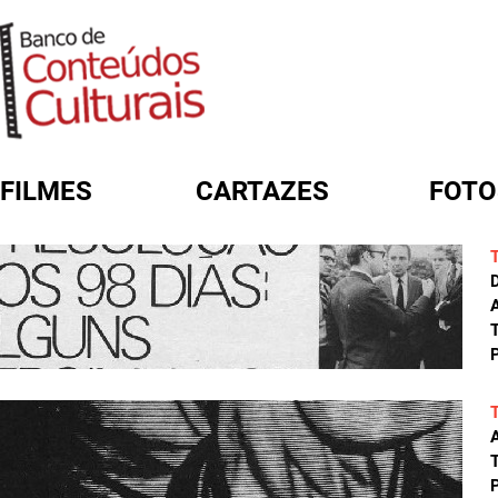
FILMES
CARTAZES
FOTO
FORMULÁRIO DE BUSCA
A
T
P
A
T
P