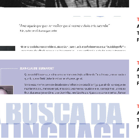
A
T
P
A
T
P
A
T
P