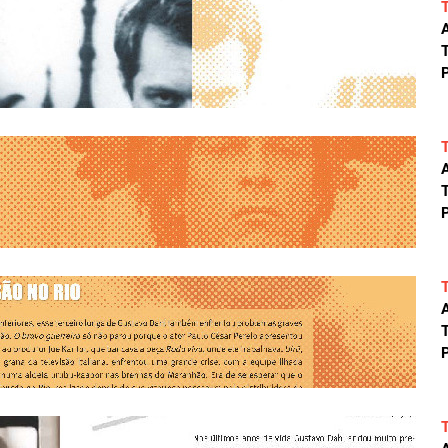
A
T
P
A
T
P
A
T
P