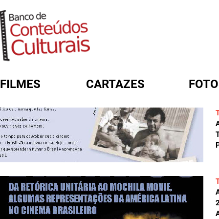
FILMES
CARTAZES
FOTO
FORMULÁRIO DE BUSCA
A
T
P
A