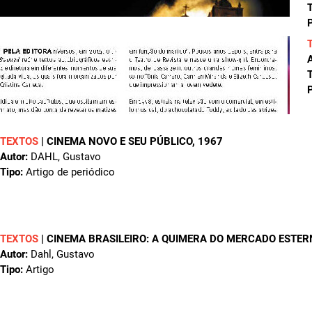
T
P
A
T
P
TEXTOS
|
CINEMA NOVO E SEU PÚBLICO
, 1967
Autor:
DAHL, Gustavo
Tipo:
Artigo de periódico
TEXTOS
|
CINEMA BRASILEIRO: A QUIMERA DO MERCADO ESTERN
Autor:
Dahl, Gustavo
Tipo:
Artigo