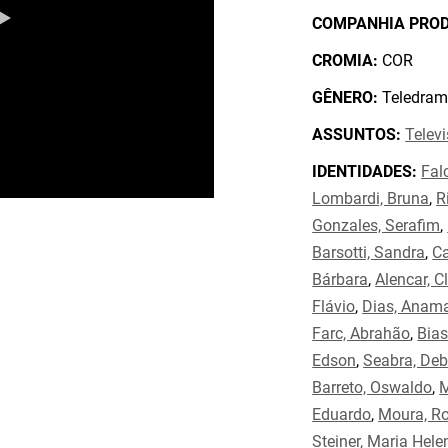
COMPANHIA PRO
CROMIA:
COR
GÊNERO:
Teledram
ASSUNTOS:
Telev
IDENTIDADES:
Fal
Lombardi, Bruna
,
R
Gonzales, Serafim
,
Barsotti, Sandra
,
Ca
Bárbara
,
Alencar, C
Flávio
,
Dias, Anama
Farc, Abrahão
,
Bias
Edson
,
Seabra, De
Barreto, Oswaldo
,
M
Eduardo
,
Moura, R
Steiner, Maria Hele