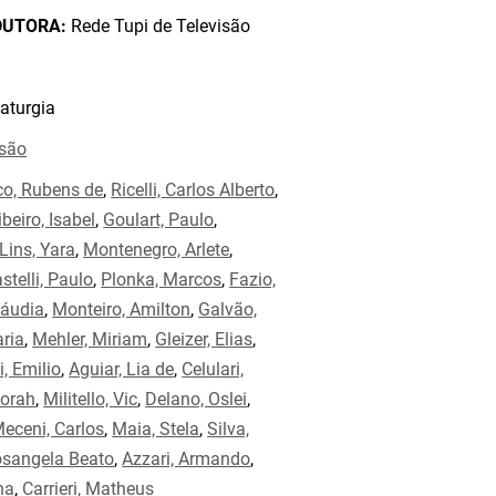
DUTORA:
Rede Tupi de Televisão
aturgia
isão
co, Rubens de
,
Ricelli, Carlos Alberto
,
ibeiro, Isabel
,
Goulart, Paulo
,
Lins, Yara
,
Montenegro, Arlete
,
stelli, Paulo
,
Plonka, Marcos
,
Fazio,
láudia
,
Monteiro, Amilton
,
Galvão,
ria
,
Mehler, Miriam
,
Gleizer, Elias
,
i, Emilio
,
Aguiar, Lia de
,
Celulari,
borah
,
Militello, Vic
,
Delano, Oslei
,
eceni, Carlos
,
Maia, Stela
,
Silva,
osangela Beato
,
Azzari, Armando
,
na
,
Carrieri, Matheus