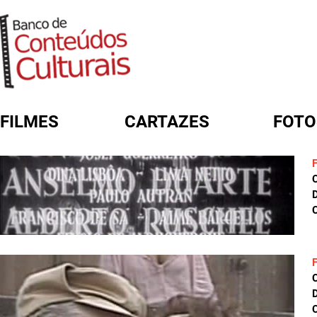
FILMES
CARTAZES
FOTO
FORMULÁRIO DE BUSCA
D
C
D
C