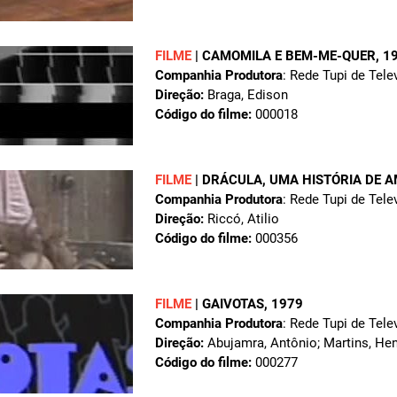
FILME
|
CAMOMILA E BEM-ME-QUER
, 1
Companhia Produtora
: Rede Tupi de Tele
Direção:
Braga, Edison
Código do filme:
000018
FILME
|
DRÁCULA, UMA HISTÓRIA DE 
Companhia Produtora
: Rede Tupi de Tele
Direção:
Riccó, Atilio
Código do filme:
000356
FILME
|
GAIVOTAS
, 1979
Companhia Produtora
: Rede Tupi de Tele
Direção:
Abujamra, Antônio; Martins, Hen
Código do filme:
000277