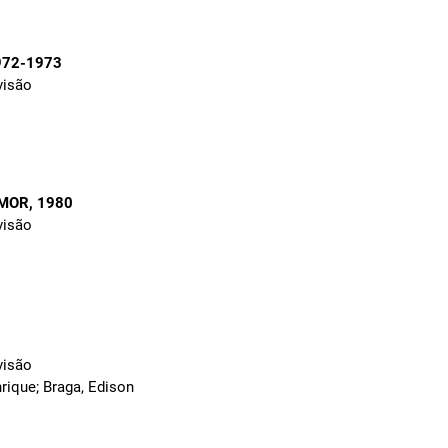
972-1973
visão
AMOR
, 1980
visão
visão
rique; Braga, Edison