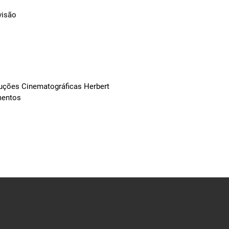
visão
duções Cinematográficas Herbert
mentos