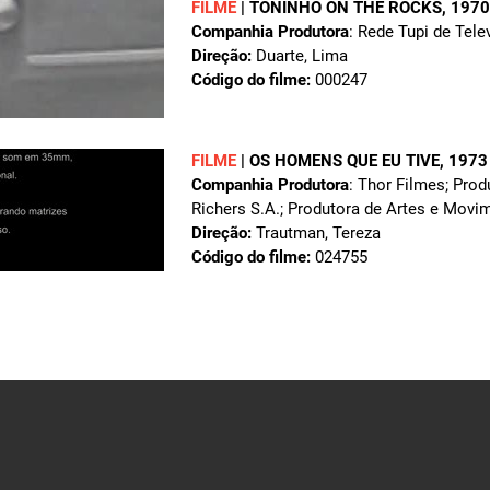
FILME
|
TONINHO ON THE ROCKS
, 1970
Companhia Produtora
: Rede Tupi de Tele
Direção:
Duarte, Lima
Código do filme:
000247
FILME
|
OS HOMENS QUE EU TIVE
, 1973
Companhia Produtora
: Thor Filmes; Pro
Richers S.A.; Produtora de Artes e Movi
Direção:
Trautman, Tereza
Código do filme:
024755