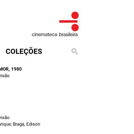
COLEÇÕES
AMOR
, 1980
visão
visão
rique; Braga, Edison