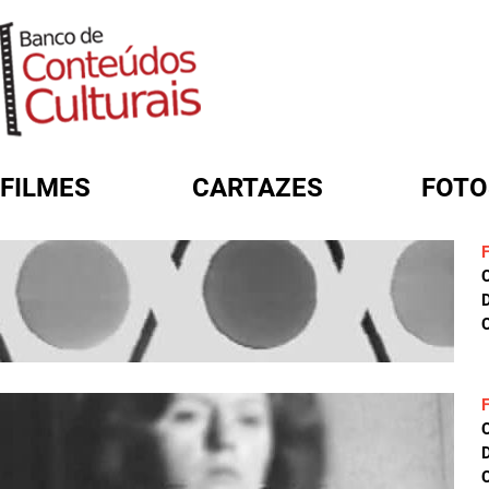
FILMES
CARTAZES
FOTO
FORMULÁRIO DE BUSCA
D
C
D
C