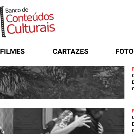
FILMES
CARTAZES
FOTO
FORMULÁRIO DE BUSCA
D
C
D
C