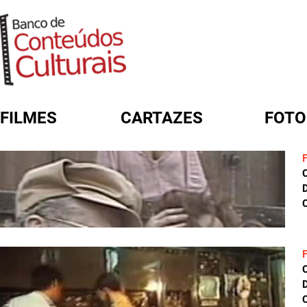
FILMES
CARTAZES
FOTO
FORMULÁRIO DE BUSCA
D
C
D
C