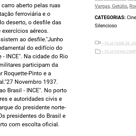
 carro aberto pelas ruas
Vargas, Getúlio
,
Roo
ção ferroviária e o
CATEGORIAS:
Cine
No deserto, o desfile das
Silencioso
 exercícios aéreos.
ssistem ao desfile."Junho
+ VEJA FILME DE JO
ndamental do edifício do
+ VEJA FICHA COMP
 - INCE". Na cidade do Rio
militares participam da
r Roquette-Pinto e a
al."27 Novembro 1937.
ao Brasil - INCE". No porto
res e autoridades civis e
rque do presidente norte-
Os presidentes do Brasil e
to com escolta oficial.