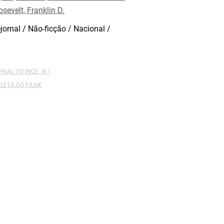
sevelt, Franklin D.
jornal / Não-ficção / Nacional /
RNAL DO INCE. N.1
LETA DO FILME