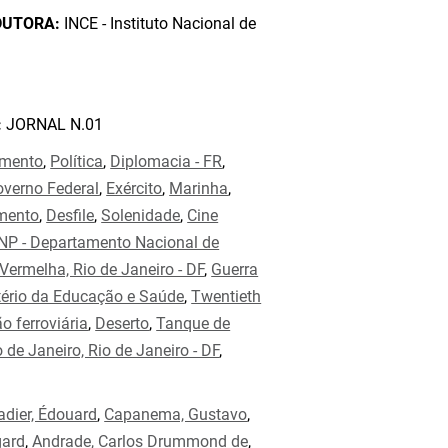
DUTORA:
INCE - Instituto Nacional de
:
JORNAL N.01
mento
,
Política
,
Diplomacia - FR
,
verno Federal
,
Exército
,
Marinha
,
mento
,
Desfile
,
Solenidade
,
Cine
NP - Departamento Nacional de
 Vermelha, Rio de Janeiro - DF
,
Guerra
tério da Educação e Saúde
,
Twentieth
o ferroviária
,
Deserto
,
Tanque de
 de Janeiro, Rio de Janeiro - DF
,
adier, Édouard
,
Capanema, Gustavo
,
gard
,
Andrade, Carlos Drummond de
,