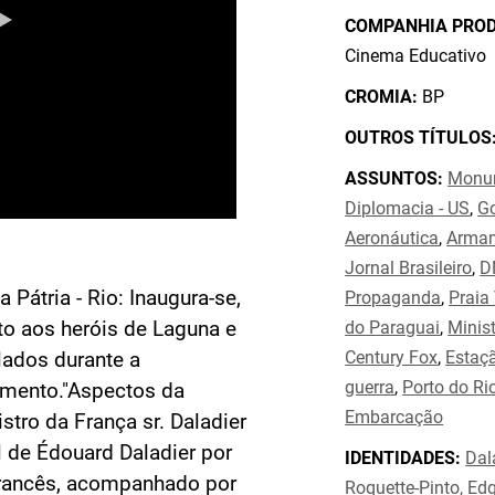
COMPANHIA PRO
Cinema Educativo
CROMIA:
BP
OUTROS TÍTULOS
ASSUNTOS:
Monu
Diplomacia - US
,
Go
Aeronáutica
,
Arma
Jornal Brasileiro
,
D
a Pátria - Rio: Inaugura-se,
Propaganda
,
Praia
o aos heróis de Laguna e
do Paraguai
,
Minis
Century Fox
,
Estaçã
lados durante a
guerra
,
Porto do Rio
umento."Aspectos da
Embarcação
istro da França sr. Daladier
al de Édouard Daladier por
IDENTIDADES:
Dal
 francês, acompanhado por
Roquette-Pinto, Ed