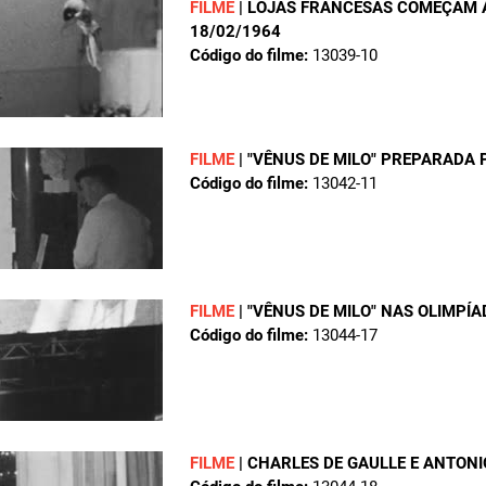
FILME
|
LOJAS FRANCESAS COMEÇAM 
18/02/1964
Código do filme:
13039-10
FILME
|
"VÊNUS DE MILO" PREPARADA 
Código do filme:
13042-11
FILME
|
"VÊNUS DE MILO" NAS OLIMPÍA
Código do filme:
13044-17
FILME
|
CHARLES DE GAULLE E ANTONI