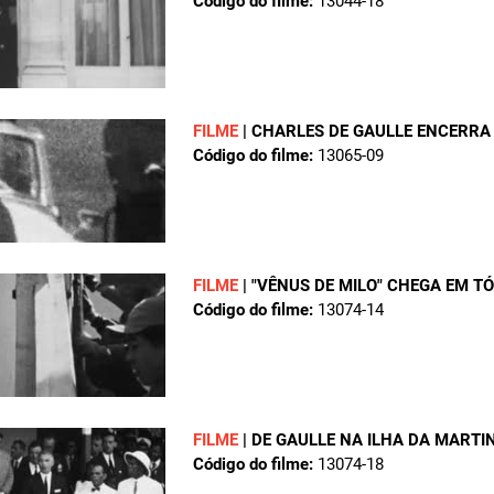
Código do filme:
13044-18
FILME
|
CHARLES DE GAULLE ENCERRA 
Código do filme:
13065-09
FILME
|
"VÊNUS DE MILO" CHEGA EM T
Código do filme:
13074-14
FILME
|
DE GAULLE NA ILHA DA MARTI
Código do filme:
13074-18