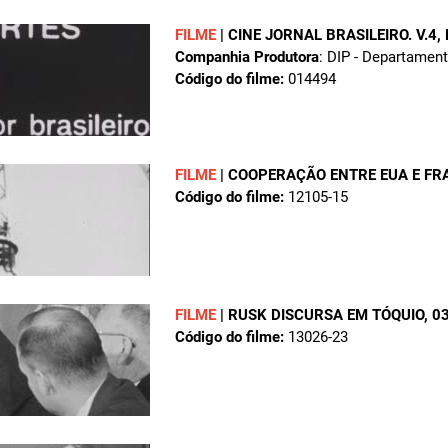
FILME
|
CINE JORNAL BRASILEIRO. V.4,
Companhia Produtora
: DIP - Departamen
Código do filme:
014494
FILME
|
COOPERAÇÃO ENTRE EUA E FR
Código do filme:
12105-15
FILME
|
RUSK DISCURSA EM TÓQUIO
, 0
Código do filme:
13026-23