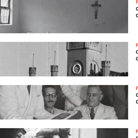
C
C
C