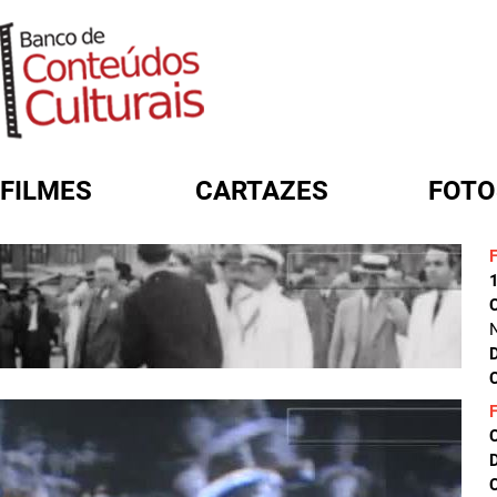
FILMES
CARTAZES
FOTO
FORMULÁRIO DE BUSCA
D
C
D
C