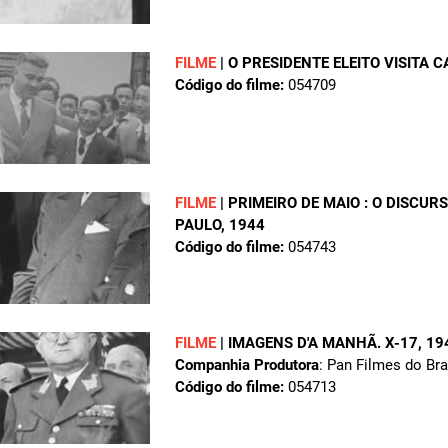
FILME
|
O PRESIDENTE ELEITO VISITA
Código do filme:
054709
FILME
|
PRIMEIRO DE MAIO : O DISCUR
PAULO
, 1944
Código do filme:
054743
FILME
|
IMAGENS D'A MANHÃ. X-17
, 19
Companhia Produtora
: Pan Filmes do Bra
Código do filme:
054713