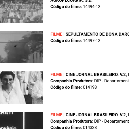
AGROPECUÁRIA
, S.D.
Código do filme:
14494-12
FILME
|
SEPULTAMENTO DE DONA DAR
Código do filme:
14497-12
FILME
|
CINE JORNAL BRASILEIRO. V.2,
Companhia Produtora
: DIP - Departamen
Código do filme:
014198
FILME
|
CINE JORNAL BRASILEIRO. V.2,
Companhia Produtora
: DIP - Departamen
Código do filme:
014338