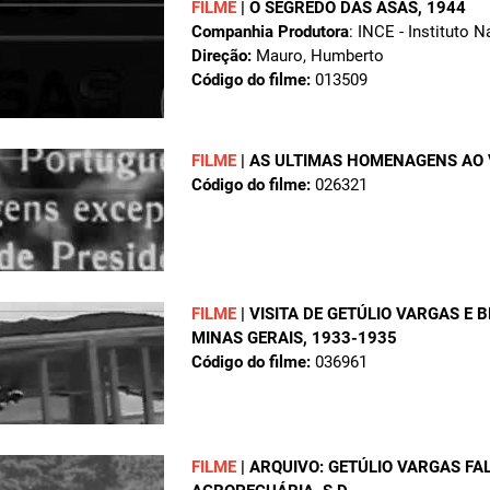
FILME
|
O SEGRÊDO DAS ASAS
, 1944
Companhia Produtora
: INCE - Instituto 
Direção:
Mauro, Humberto
Código do filme:
013509
FILME
|
AS ULTIMAS HOMENAGENS AO 
Código do filme:
026321
FILME
|
VISITA DE GETÚLIO VARGAS E 
MINAS GERAIS
, 1933-1935
Código do filme:
036961
FILME
|
ARQUIVO: GETÚLIO VARGAS F