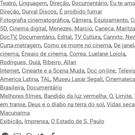
Teatro
,
Linguagem
,
Direção
,
Documentário
,
Eu te am
Direção
,
Durval Discos
,
É proibido fumar
Fotografia cinematográfica
,
Câmera
,
Equipamento
,
C
5D
,
Cinema digital
,
Menezes, Marcio
,
Caneca, Maritz
DocTV
,
Documentário
,
Edital
,
TV Cultura
,
Cannito, Ne
Curta-metragem
,
Como se morre no cinema
,
De janel
cinema
,
Ensaio de cinema
,
Correa, Luelane Loiola
,
Rodrigues, Quiá
,
Ribeiro, Allan
Internet
,
Cinearte e a Scena Muda
,
Doc on-line
,
Televi
America Latina
,
TAL
,
Museu Lasar Segall
,
Cinematec
Brasileira
,
Documentário
Melhores filmes
,
Bandido da luz vermelha, O
,
Limite
,
em transe
,
Deus e o diabo na terra do sol
,
Vidas seca
Macunaíma
Exibição
,
Imprensa
,
O Estado de S. Paulo