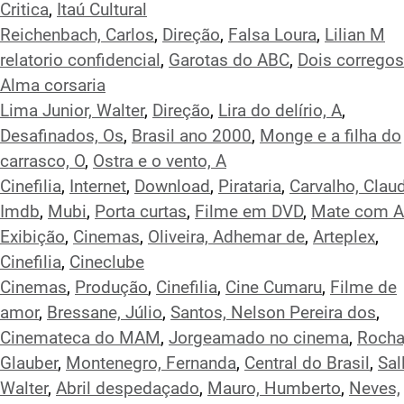
Critica
,
Itaú Cultural
Reichenbach, Carlos
,
Direção
,
Falsa Loura
,
Lilian M
relatorio confidencial
,
Garotas do ABC
,
Dois corregos
Alma corsaria
Lima Junior, Walter
,
Direção
,
Lira do delírio, A
,
Desafinados, Os
,
Brasil ano 2000
,
Monge e a filha do
carrasco, O
,
Ostra e o vento, A
Cinefilia
,
Internet
,
Download
,
Pirataria
,
Carvalho, Clau
Imdb
,
Mubi
,
Porta curtas
,
Filme em DVD
,
Mate com 
Exibição
,
Cinemas
,
Oliveira, Adhemar de
,
Arteplex
,
Cinefilia
,
Cineclube
Cinemas
,
Produção
,
Cinefilia
,
Cine Cumaru
,
Filme de
amor
,
Bressane, Júlio
,
Santos, Nelson Pereira dos
,
Cinemateca do MAM
,
Jorgeamado no cinema
,
Rocha
Glauber
,
Montenegro, Fernanda
,
Central do Brasil
,
Sal
Walter
,
Abril despedaçado
,
Mauro, Humberto
,
Neves,