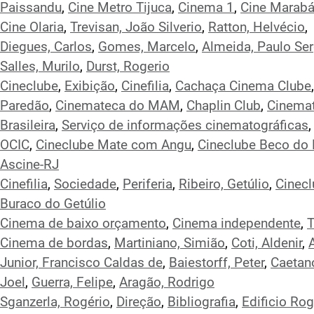
Paissandu
,
Cine Metro Tijuca
,
Cinema 1
,
Cine Marab
Cine Olaria
,
Trevisan, João Silverio
,
Ratton, Helvécio
,
Diegues, Carlos
,
Gomes, Marcelo
,
Almeida, Paulo Ser
Salles, Murilo
,
Durst, Rogerio
Cineclube
,
Exibição
,
Cinefilia
,
Cachaça Cinema Clube
,
Paredão
,
Cinemateca do MAM
,
Chaplin Club
,
Cinema
Brasileira
,
Serviço de informações cinematográficas
,
OCIC
,
Cineclube Mate com Angu
,
Cineclube Beco do 
Ascine-RJ
Cinefilia
,
Sociedade
,
Periferia
,
Ribeiro, Getúlio
,
Cinec
Buraco do Getúlio
Cinema de baixo orçamento
,
Cinema independente
,
T
Cinema de bordas
,
Martiniano, Simião
,
Coti, Aldenir
,
Junior, Francisco Caldas de
,
Baiestorff, Peter
,
Caetan
Joel
,
Guerra, Felipe
,
Aragão, Rodrigo
Sganzerla, Rogério
,
Direção
,
Bibliografia
,
Edificio Rog