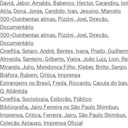
David
,
Jabor, Arnaldo
,
Babenco, Hector
,
Carandiru
,
Ior
Atila
,
Doria, Jorge
,
Candido, Ivan
,
Jesuino, Marcelo
500=Quinhentas almas
,
Pizzini, Joel
,
Direção
,
Documentário
500=Quinhentas almas
,
Pizzini, Joel
,
Direção
,
Documentário
Cinefilia
,
Setaro, André
,
Bentes, Ivana
,
Prado, Guilher
Almeida
,
Santeiro, Gilberto
,
Vieira, João Luiz
,
Lion, R
Miranda, Julio
,
Mendonça Filho, Kleber
,
Britto, Sergio
Biáfora, Rubem
,
Critica
,
Imprensa
Estrangeiro no Brasil
,
Freda, Riccardo
,
Caçula do baru
O
,
Atlântida
Cinefilia
,
Sociologia
,
Exibição
,
Público
Bibliografia
,
Jairo Ferreira no São Paulo Shimbun
,
Imprensa
,
Critica
,
Ferreira, Jairo
,
São Paulo Shimbun
,
Coleção Aplauso
,
Imprensa Oficial