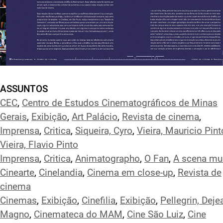
ASSUNTOS
CEC
,
Centro de Estudos Cinematográficos de Minas
Gerais
,
Exibição
,
Art Palácio
,
Revista de cinema
,
Imprensa
,
Critica
,
Siqueira, Cyro
,
Vieira, Mauricio Pint
Vieira, Flavio Pinto
Imprensa
,
Critica
,
Animatographo
,
O Fan
,
A scena mu
Cinearte
,
Cinelandia
,
Cinema em close-up
,
Revista de
cinema
Cinemas
,
Exibição
,
Cinefilia
,
Exibição
,
Pellegrin, Deje
Magno
,
Cinemateca do MAM
,
Cine São Luiz
,
Cine