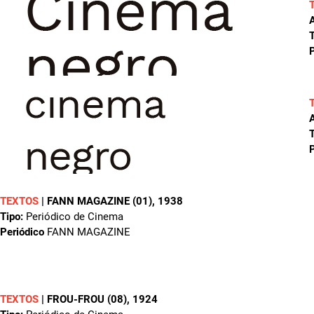
A
T
P
A
T
P
TEXTOS
|
FANN MAGAZINE (01)
, 1938
Tipo:
Periódico de Cinema
Periódico
FANN MAGAZINE
TEXTOS
|
FROU-FROU (08)
, 1924