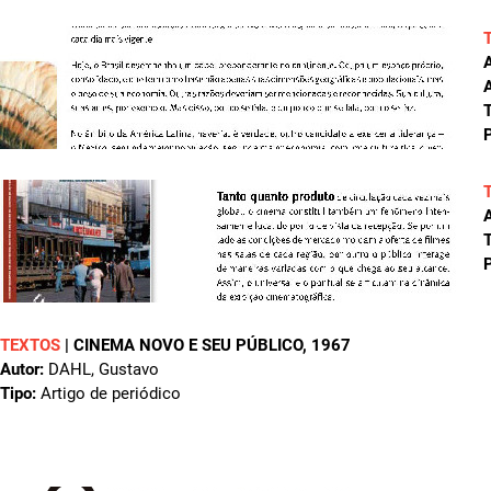
A
T
P
A
T
P
TEXTOS
|
CINEMA NOVO E SEU PÚBLICO
, 1967
Autor:
DAHL, Gustavo
Tipo:
Artigo de periódico