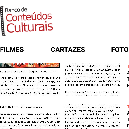
FILMES
CARTAZES
FOTO
FORMULÁRIO DE BUSCA
A
T
P
A
T
P