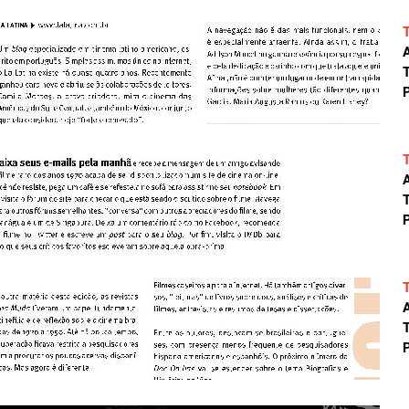
A
T
P
A
T
P
A
T
P