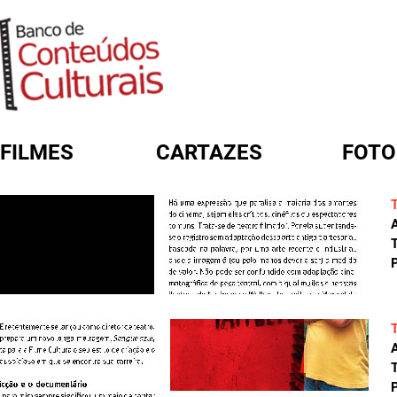
FILMES
CARTAZES
FOTO
FORMULÁRIO DE BUSCA
A
T
P
A
T
P