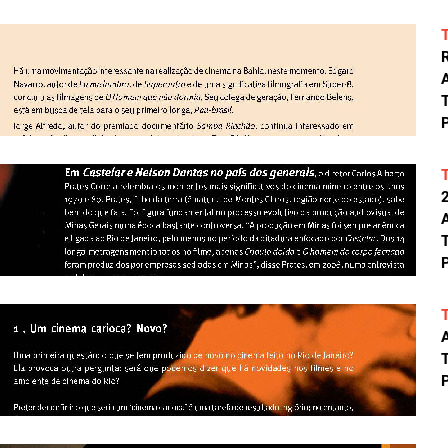
A
T
P
A
T
P
A
T
P