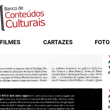
FILMES
CARTAZES
FOTO
FORMULÁRIO DE BUSCA
A
T
P
A
T
P