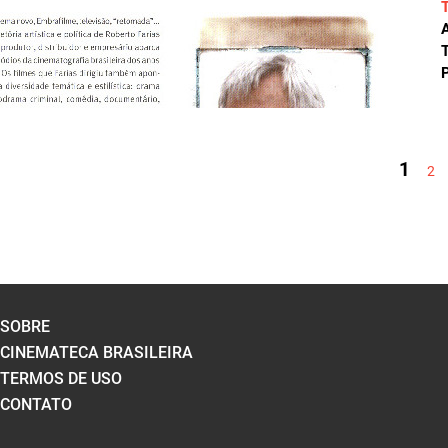
A
T
P
PÁGINAS
1
2
SOBRE
CINEMATECA BRASILEIRA
TERMOS DE USO
CONTATO