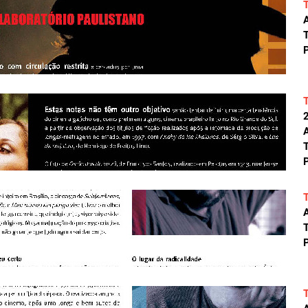
A
T
P
A
T
P
A
T
P