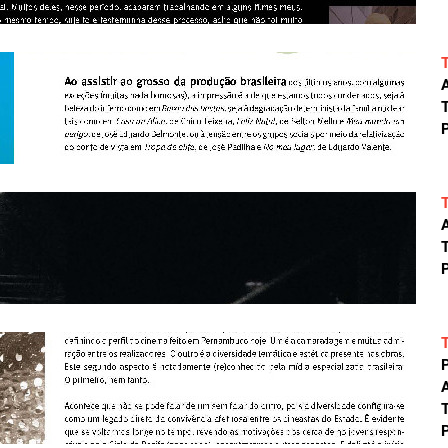
A
T
P
A
T
P
A
T
P