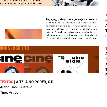
A
T
P
A
T
P
TEXTOS
|
A TELA NO PODER
, S.D.
Autor:
Dahl, Gustavo
Tipo:
Artigo