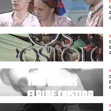
D
C
D
C
D
C